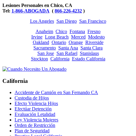
Lesiones Personales en Chico, CA
Tel:
1-866-ABOGADA
(
866-226-4232
)
Los Angeles
San Diego
San Francisco
Anaheim
Chico
Fontana
Fresno
Irvine
Long Beach
Merced
Modesto
Oakland
Ontario
Orange
Riverside
Sacramento
Santa Ana
Santa Clara
San Jose
San Rafael
Stanislaus
Stockton
California
Estado California
California
Accidente de Camión en San Fernando CA
Custodia de Hijos
Efecto Violencia Hijos
Efectúar Detención
Evaluación Letalidad
Ley Violencia Mujeres
Orden de Restricción
Plan de Seguridad