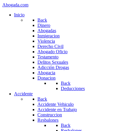
Abogada.com
Inicio
Back
Dinero
Abogadas
Inmigracion
Violencia
Derecho Civil
Abogado Oficio
Testamento
Delitos Sexuales
Adicción Drogas
Abogacia
Donacion
Back
Deducciones
Accidente
Back
Accidente Vehiculo
Accidente en Trabajo
Construccion
Resbalones
Back
Resbalones