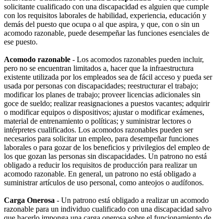
solicitante cualificado con una discapacidad es alguien que cumple
con los requisitos laborales de habilidad, experiencia, educación y
demás del puesto que ocupa o al que aspira, y que, con o sin un
acomodo razonable, puede desempeñar las funciones esenciales de
ese puesto.
Acomodo razonable
- Los acomodos razonables pueden incluir,
pero no se encuentran limitados a, hacer que la infraestructura
existente utilizada por los empleados sea de fácil acceso y pueda ser
usada por personas con discapacidades; reestructurar el trabajo;
modificar los planes de trabajo; proveer licencias adicionales sin
goce de sueldo; realizar reasignaciones a puestos vacantes; adquirir
o modificar equipos o dispositivos; ajustar o modificar exámenes,
material de entrenamiento o políticas; y suministrar lectores o
intérpretes cualificados. Los acomodos razonables pueden ser
necesarios para solicitar un empleo, para desempeñar funciones
laborales o para gozar de los beneficios y privilegios del empleo de
los que gozan las personas sin discapacidades. Un patrono no está
obligado a reducir los requisitos de producción para realizar un
acomodo razonable. En general, un patrono no está obligado a
suministrar artículos de uso personal, como anteojos o audífonos.
Carga Onerosa
- Un patrono está obligado a realizar un acomodo
razonable para un individuo cualificado con una discapacidad salvo
que hacerlo imponga una carga onerosa sobre el funcionamiento de