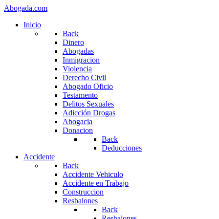
Abogada.com
Inicio
Back
Dinero
Abogadas
Inmigracion
Violencia
Derecho Civil
Abogado Oficio
Testamento
Delitos Sexuales
Adicción Drogas
Abogacia
Donacion
Back
Deducciones
Accidente
Back
Accidente Vehiculo
Accidente en Trabajo
Construccion
Resbalones
Back
Resbalones