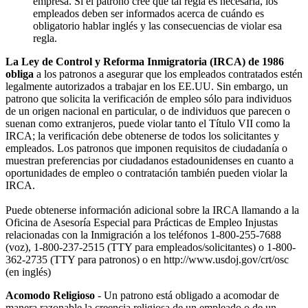
empresa. Si el patrono cree que tal regla es necesaria, los
empleados deben ser informados acerca de cuándo es
obligatorio hablar inglés y las consecuencias de violar esa
regla.
La Ley de Control y Reforma Inmigratoria (IRCA) de 1986
obliga
a los patronos a asegurar que los empleados contratados estén
legalmente autorizados a trabajar en los EE.UU. Sin embargo, un
patrono que solicita la verificación de empleo sólo para individuos
de un origen nacional en particular, o de individuos que parecen o
suenan como extranjeros, puede violar tanto el Título VII como la
IRCA; la verificación debe obtenerse de todos los solicitantes y
empleados. Los patronos que imponen requisitos de ciudadanía o
muestran preferencias por ciudadanos estadounidenses en cuanto a
oportunidades de empleo o contratación también pueden violar la
IRCA.
Puede obtenerse información adicional sobre la IRCA llamando a la
Oficina de Asesoría Especial para Prácticas de Empleo Injustas
relacionadas con la Inmigración a los teléfonos 1-800-255-7688
(voz), 1-800-237-2515 (TTY para empleados/solicitantes) o 1-800-
362-2735 (TTY para patronos) o en http://www.usdoj.gov/crt/osc
(en inglés)
Acomodo Religioso
- Un patrono está obligado a acomodar de
manera razonable la creencia religiosa de un empleado o de un