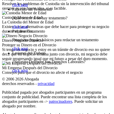
Resolver los problemas de Custodia sin la intervención del tribunal
click aqui
siempre es una buena idea, si es factible.
Fallecido sin Testamento
Custodia Menor de Edad
¿Qué ocurre si no hay testamento?
La Custodia del Menor de Edad
Existen varias alternativas que debe hacer para proteger su negocio
click aqui
durante el divorcio.
Preparar Testamento
Requisitos legales básicos para redactar un testamento
Dinero Negocio Divorcio
Proteger su Dinero en el Divorcio
click aqui
Si tengo mi negocio y estoy en un trámite de divorcio eso no quiere
Lesiones del Trabajo
decir que mi negocio termina junto con divorcio, mi negocio debe
seguir progresando igual que mi futuro a pesar del duro momento.
¿Necesita Defender Sus Derechos Laborales?
Mi Empresa Después del Divorcio
click aqui
Consejos para que el divorcio no afecte el negocio
© 2006 2026 Abogada
derechos reservados -
privacidad
Publicidad pagada por abogados participantes en un programa
conjunto de publicidad. Puede encontrar una lista completa de los
abogados participantes en ->
patrocinadores
. Puede solicitar un
abogado por nombre.