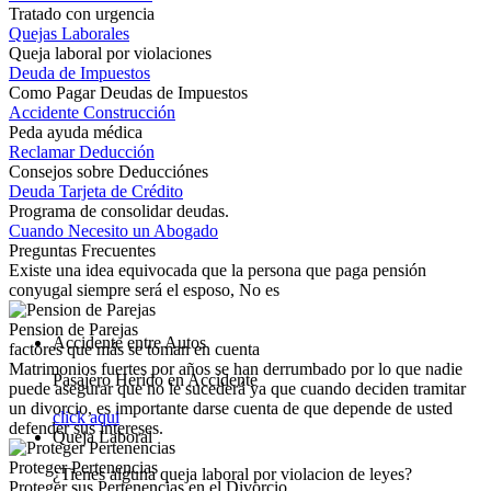
Tratado con urgencia
Quejas Laborales
Queja laboral por violaciones
Deuda de Impuestos
Como Pagar Deudas de Impuestos
Accidente Construcción
Peda ayuda médica
Reclamar Deducción
Consejos sobre Deducciónes
Deuda Tarjeta de Crédito
Programa de consolidar deudas.
Cuando Necesito un Abogado
Preguntas Frecuentes
Existe una idea equivocada que la persona que paga pensión
conyugal siempre será el esposo, No es
Pension de Parejas
Accidente entre Autos
factores que más se toman en cuenta
Matrimonios fuertes por años se han derrumbado por lo que nadie
Pasajero Herido en Accidente
puede asegurar que no le sucederá ya que cuando deciden tramitar
un divorcio, es importante darse cuenta de que depende de usted
click aqui
defender sus intereses.
Queja Laboral
Proteger Pertenencias
¿Tienes alguna queja laboral por violacion de leyes?
Proteger sus Pertenencias en el Divorcio