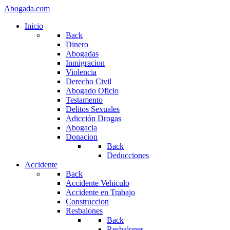
Abogada.com
Inicio
Back
Dinero
Abogadas
Inmigracion
Violencia
Derecho Civil
Abogado Oficio
Testamento
Delitos Sexuales
Adicción Drogas
Abogacia
Donacion
Back
Deducciones
Accidente
Back
Accidente Vehiculo
Accidente en Trabajo
Construccion
Resbalones
Back
Resbalones