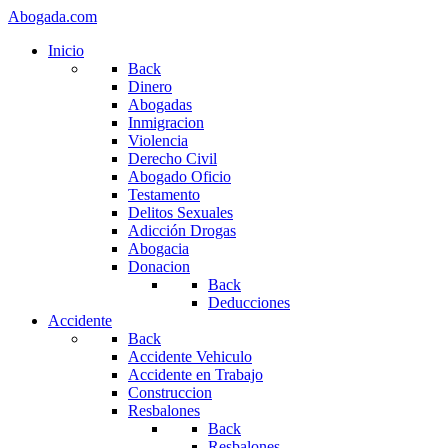
Abogada.com
Inicio
Back
Dinero
Abogadas
Inmigracion
Violencia
Derecho Civil
Abogado Oficio
Testamento
Delitos Sexuales
Adicción Drogas
Abogacia
Donacion
Back
Deducciones
Accidente
Back
Accidente Vehiculo
Accidente en Trabajo
Construccion
Resbalones
Back
Resbalones