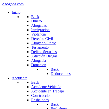
Abogada.com
Inicio
Back
Dinero
Abogadas
Inmigracion
Violencia
Derecho Civil
Abogado Oficio
Testamento
Delitos Sexuales
Adicción Drogas
Abogacia
Donacion
Back
Deducciones
Accidente
Back
Accidente Vehiculo
Accidente en Trabajo
Construccion
Resbalones
Back
Resbalones