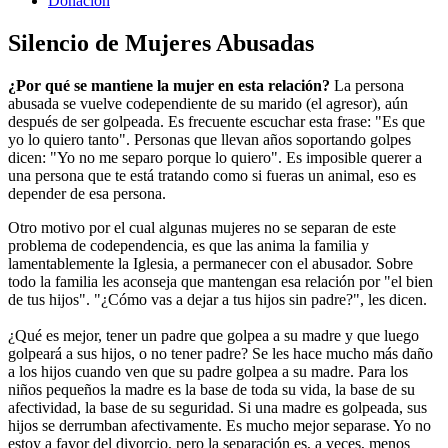
Donacion
Silencio de Mujeres Abusadas
¿Por qué se mantiene la mujer en esta relación?
La persona
abusada se vuelve codependiente de su marido (el agresor), aún
después de ser golpeada. Es frecuente escuchar esta frase: "Es que
yo lo quiero tanto". Personas que llevan años soportando golpes
dicen: "Yo no me separo porque lo quiero". Es imposible querer a
una persona que te está tratando como si fueras un animal, eso es
depender de esa persona.
Otro motivo por el cual algunas mujeres no se separan de este
problema de codependencia, es que las anima la familia y
lamentablemente la Iglesia, a permanecer con el abusador. Sobre
todo la familia les aconseja que mantengan esa relación por "el bien
de tus hijos". "¿Cómo vas a dejar a tus hijos sin padre?", les dicen.
¿Qué es mejor, tener un padre que golpea a su madre y que luego
golpeará a sus hijos, o no tener padre? Se les hace mucho más daño
a los hijos cuando ven que su padre golpea a su madre. Para los
niños pequeños la madre es la base de toda su vida, la base de su
afectividad, la base de su seguridad. Si una madre es golpeada, sus
hijos se derrumban afectivamente. Es mucho mejor separase. Yo no
estoy a favor del divorcio, pero la separación es, a veces, menos