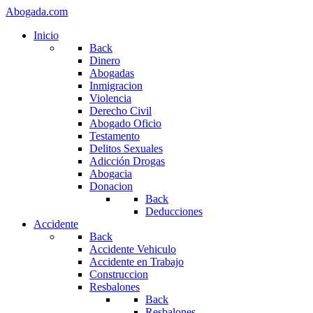
Abogada.com
Inicio
Back
Dinero
Abogadas
Inmigracion
Violencia
Derecho Civil
Abogado Oficio
Testamento
Delitos Sexuales
Adicción Drogas
Abogacia
Donacion
Back
Deducciones
Accidente
Back
Accidente Vehiculo
Accidente en Trabajo
Construccion
Resbalones
Back
Resbalones