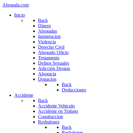
Abogada.com
Inicio
Back
Dinero
Abogadas
Inmigracion
Violencia
Derecho Civil
Abogado Oficio
Testamento
Delitos Sexuales
Adicción Drogas
Abogacia
Donacion
Back
Deducciones
Accidente
Back
Accidente Vehiculo
Accidente en Trabajo
Construccion
Resbalones
Back
Resbalones