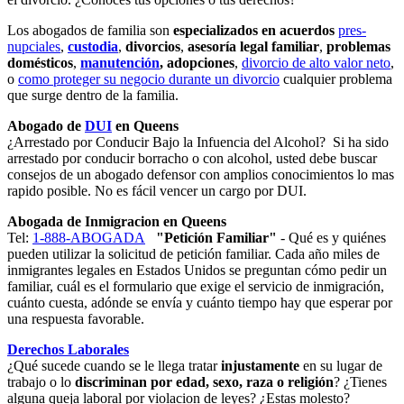
Los abogados de familia son
especializados en acuerdos
pres-
nupciales
,
custodia
,
divorcios
,
asesoría legal familiar
,
problemas
domésticos
,
manutención
, adopciones
,
divorcio de alto valor neto
,
o
como proteger su negocio durante un divorcio
cualquier problema
que surge dentro de la familia.
Abogado de
DUI
en Queens
¿Arrestado por Conducir Bajo la Infuencia del Alcohol? Si ha sido
arrestado por conducir borracho o con alcohol, usted debe buscar
consejos de un abogado defensor con amplios conocimientos lo mas
rapido posible. No es fácil vencer un cargo por DUI.
Abogada de Inmigracion en Queens
Tel:
1-888-ABOGADA
"Petición Familiar"
- Qué es y quiénes
pueden utilizar la solicitud de petición familiar. Cada año miles de
inmigrantes legales en Estados Unidos se preguntan cómo pedir un
familiar, cuál es el formulario que exige el servicio de inmigración,
cuánto cuesta, adónde se envía y cuánto tiempo hay que esperar por
una respuesta favorable.
Derechos Laborales
¿Qué sucede cuando se le llega tratar
injustamente
en su lugar de
trabajo o lo
discriminan por edad, sexo, raza o religión
? ¿Tienes
alguna queja laboral por violacion de leyes? ¿Estas molesto?