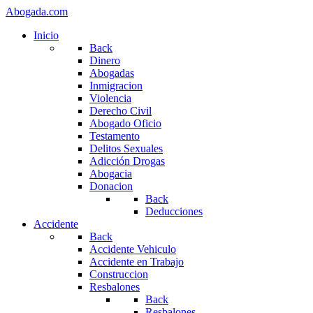
Abogada.com
Inicio
Back
Dinero
Abogadas
Inmigracion
Violencia
Derecho Civil
Abogado Oficio
Testamento
Delitos Sexuales
Adicción Drogas
Abogacia
Donacion
Back
Deducciones
Accidente
Back
Accidente Vehiculo
Accidente en Trabajo
Construccion
Resbalones
Back
Resbalones