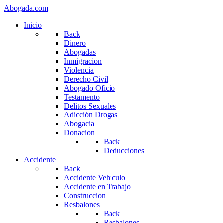
Abogada.com
Inicio
Back
Dinero
Abogadas
Inmigracion
Violencia
Derecho Civil
Abogado Oficio
Testamento
Delitos Sexuales
Adicción Drogas
Abogacia
Donacion
Back
Deducciones
Accidente
Back
Accidente Vehiculo
Accidente en Trabajo
Construccion
Resbalones
Back
Resbalones