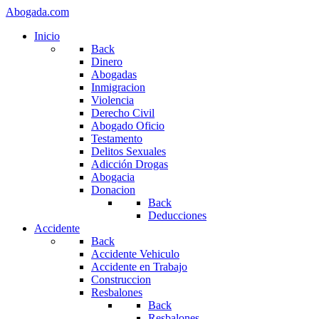
Abogada.com
Inicio
Back
Dinero
Abogadas
Inmigracion
Violencia
Derecho Civil
Abogado Oficio
Testamento
Delitos Sexuales
Adicción Drogas
Abogacia
Donacion
Back
Deducciones
Accidente
Back
Accidente Vehiculo
Accidente en Trabajo
Construccion
Resbalones
Back
Resbalones