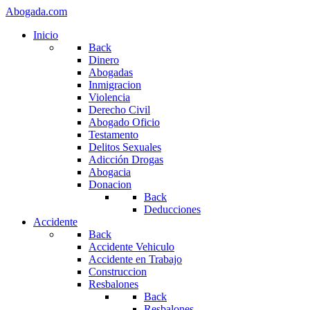
Abogada.com
Inicio
Back
Dinero
Abogadas
Inmigracion
Violencia
Derecho Civil
Abogado Oficio
Testamento
Delitos Sexuales
Adicción Drogas
Abogacia
Donacion
Back
Deducciones
Accidente
Back
Accidente Vehiculo
Accidente en Trabajo
Construccion
Resbalones
Back
Resbalones