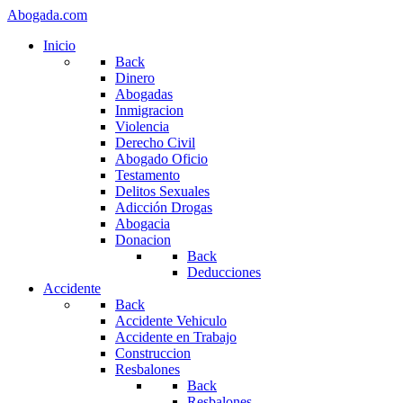
Abogada.com
Inicio
Back
Dinero
Abogadas
Inmigracion
Violencia
Derecho Civil
Abogado Oficio
Testamento
Delitos Sexuales
Adicción Drogas
Abogacia
Donacion
Back
Deducciones
Accidente
Back
Accidente Vehiculo
Accidente en Trabajo
Construccion
Resbalones
Back
Resbalones