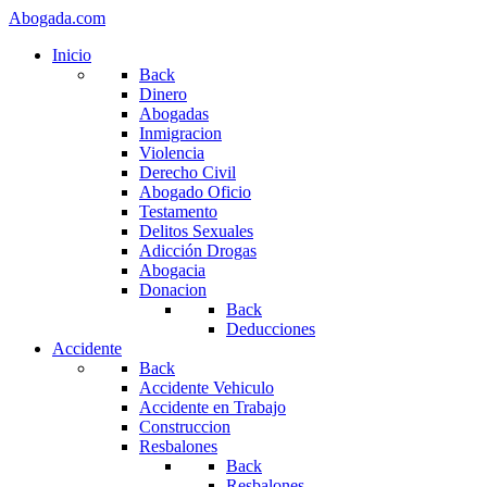
Abogada.com
Inicio
Back
Dinero
Abogadas
Inmigracion
Violencia
Derecho Civil
Abogado Oficio
Testamento
Delitos Sexuales
Adicción Drogas
Abogacia
Donacion
Back
Deducciones
Accidente
Back
Accidente Vehiculo
Accidente en Trabajo
Construccion
Resbalones
Back
Resbalones