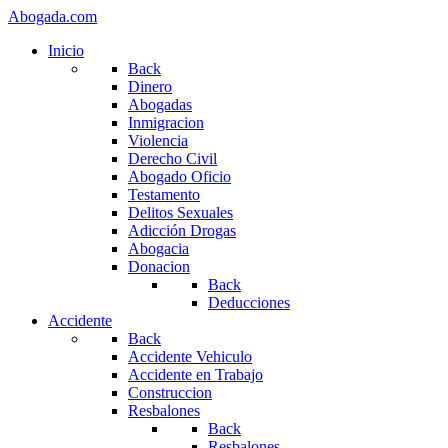
Abogada.com
Inicio
Back
Dinero
Abogadas
Inmigracion
Violencia
Derecho Civil
Abogado Oficio
Testamento
Delitos Sexuales
Adicción Drogas
Abogacia
Donacion
Back
Deducciones
Accidente
Back
Accidente Vehiculo
Accidente en Trabajo
Construccion
Resbalones
Back
Resbalones