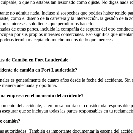
e culpable, o que no estabas tan lesionado como dijiste. No digas nada e
nte no admitir nada. Incluso si sospechas que podrías haber tenido par
aste, como el diseño de la carretera y la intersección, la gestión de la 
ores intereses; solo tienes que permitirnos hacerlo.
amadas de otras partes, incluida la compañía de seguros del otro conduct
ocupan por sus propios intereses comerciales. Eso significa que intenta
o podrías terminar aceptando mucho menos de lo que mereces.
es de Camión en Fort Lauderdale
cidente de camión en Fort Lauderdale?
onales es generalmente de cuatro años desde la fecha del accidente. Si
de manera adecuada y oportuna.
 una empresa en el momento del accidente?
momento del accidente, la empresa podría ser considerada responsable p
 asegurar que se incluyan todas las partes responsables en tu reclamaci
de camión?
las autoridades. También es importante documentar la escena del accident