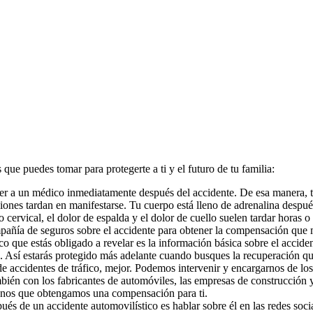
que puedes tomar para protegerte a ti y el futuro de tu familia:
 ver a un médico inmediatamente después del accidente. De esa manera, t
iones tardan en manifestarse. Tu cuerpo está lleno de adrenalina despué
ervical, el dolor de espalda y el dolor de cuello suelen tardar horas o 
pañía de seguros sobre el accidente para obtener la compensación que 
co que estás obligado a revelar es la información básica sobre el accid
. Así estarás protegido más adelante cuando busques la recuperación q
de accidentes de tráfico, mejor. Podemos intervenir y encargarnos de lo
ién con los fabricantes de automóviles, las empresas de construcción 
menos que obtengamos una compensación para ti.
s de un accidente automovilístico es hablar sobre él en las redes social