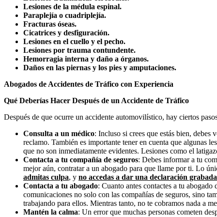
Lesiones de la médula espinal.
Paraplejía o cuadriplejía.
Fracturas óseas.
Cicatrices y desfiguración.
Lesiones en el cuello y el pecho.
Lesiones por trauma contundente.
Hemorragia interna y daño a órganos.
Daños en las piernas y los pies y amputaciones.
Abogados de Accidentes de Tráfico con Experiencia
Qué Deberías Hacer Después de un Accidente de Tráfico
Después de que ocurre un accidente automovilístico, hay ciertos pasos 
Consulta a un médico
: Incluso si crees que estás bien, debes
reclamo. También es importante tener en cuenta que algunas les
que no son inmediatamente evidentes. Lesiones como el latigazo c
Contacta a tu compañía de seguros
: Debes informar a tu com
mejor aún, contratar a un abogado para que llame por ti. Lo úni
admitas culpa
, y
no accedas a dar una declaración grabada
Contacta a tu abogado
: Cuanto antes contactes a tu abogado 
comunicaciones no solo con las compañías de seguros, sino tamb
trabajando para ellos. Mientras tanto, no te cobramos nada a 
Mantén la calma
: Un error que muchas personas cometen despué