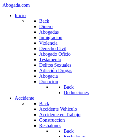
Abogada.com
Inicio
Back
Dinero
Abogadas
Inmigracion
Violencia
Derecho Civil
Abogado Oficio
Testamento
Delitos Sexuales
Adicción Drogas
Abogacia
Donacion
Back
Deducciones
Accidente
Back
Accidente Vehiculo
Accidente en Trabajo
Construccion
Resbalones
Back
Resbalones