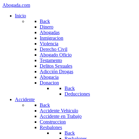
Abogada.com
Inicio
Back
Dinero
Abogadas
Inmigracion
Violencia
Derecho Civil
Abogado Oficio
Testamento
Delitos Sexuales
Adicción Drogas
Abogacia
Donacion
Back
Deducciones
Accidente
Back
Accidente Vehiculo
Accidente en Trabajo
Construccion
Resbalones
Back
Resbalones