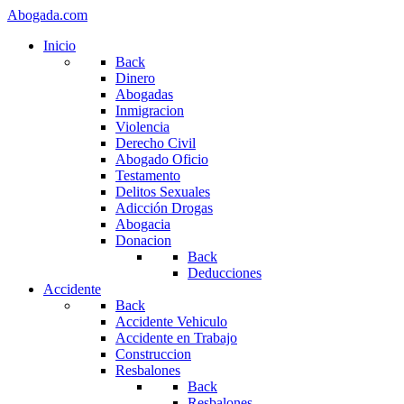
Abogada.com
Inicio
Back
Dinero
Abogadas
Inmigracion
Violencia
Derecho Civil
Abogado Oficio
Testamento
Delitos Sexuales
Adicción Drogas
Abogacia
Donacion
Back
Deducciones
Accidente
Back
Accidente Vehiculo
Accidente en Trabajo
Construccion
Resbalones
Back
Resbalones