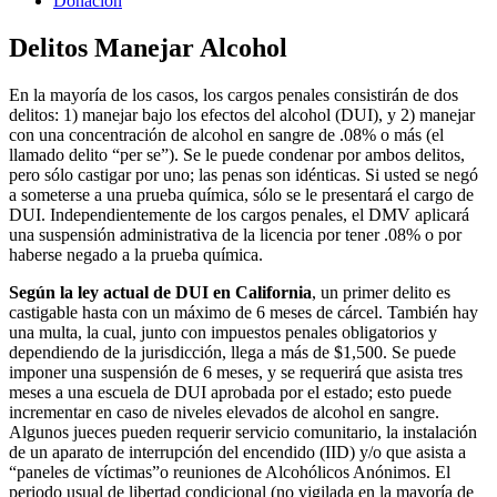
Donacion
Delitos Manejar Alcohol
En la mayoría de los casos, los cargos penales consistirán de dos
delitos: 1) manejar bajo los efectos del alcohol (DUI), y 2) manejar
con una concentración de alcohol en sangre de .08% o más (el
llamado delito “per se”). Se le puede condenar por ambos delitos,
pero sólo castigar por uno; las penas son idénticas. Si usted se negó
a someterse a una prueba química, sólo se le presentará el cargo de
DUI. Independientemente de los cargos penales, el DMV aplicará
una suspensión administrativa de la licencia por tener .08% o por
haberse negado a la prueba química.
Según la ley actual de DUI en California
, un primer delito es
castigable hasta con un máximo de 6 meses de cárcel. También hay
una multa, la cual, junto con impuestos penales obligatorios y
dependiendo de la jurisdicción, llega a más de $1,500. Se puede
imponer una suspensión de 6 meses, y se requerirá que asista tres
meses a una escuela de DUI aprobada por el estado; esto puede
incrementar en caso de niveles elevados de alcohol en sangre.
Algunos jueces pueden requerir servicio comunitario, la instalación
de un aparato de interrupción del encendido (IID) y/o que asista a
“paneles de víctimas”o reuniones de Alcohólicos Anónimos. El
periodo usual de libertad condicional (no vigilada en la mayoría de