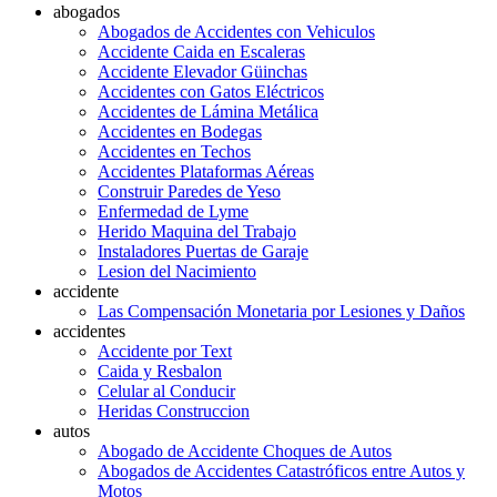
abogados
Abogados de Accidentes con Vehiculos
Accidente Caida en Escaleras
Accidente Elevador Güinchas
Accidentes con Gatos Eléctricos
Accidentes de Lámina Metálica
Accidentes en Bodegas
Accidentes en Techos
Accidentes Plataformas Aéreas
Construir Paredes de Yeso
Enfermedad de Lyme
Herido Maquina del Trabajo
Instaladores Puertas de Garaje
Lesion del Nacimiento
accidente
Las Compensación Monetaria por Lesiones y Daños
accidentes
Accidente por Text
Caida y Resbalon
Celular al Conducir
Heridas Construccion
autos
Abogado de Accidente Choques de Autos
Abogados de Accidentes Catastróficos entre Autos y
Motos