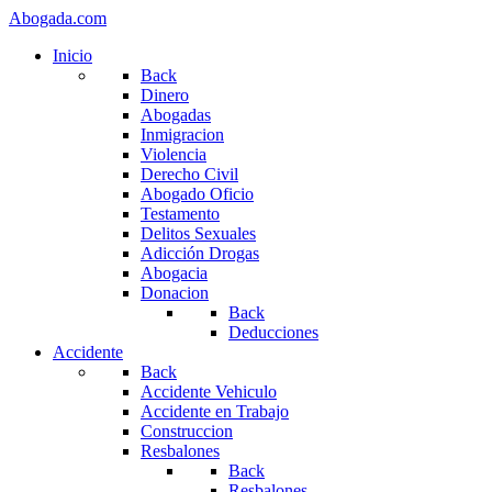
Abogada.com
Inicio
Back
Dinero
Abogadas
Inmigracion
Violencia
Derecho Civil
Abogado Oficio
Testamento
Delitos Sexuales
Adicción Drogas
Abogacia
Donacion
Back
Deducciones
Accidente
Back
Accidente Vehiculo
Accidente en Trabajo
Construccion
Resbalones
Back
Resbalones