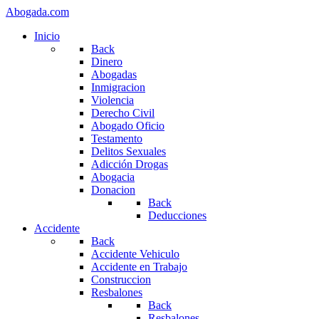
Abogada.com
Inicio
Back
Dinero
Abogadas
Inmigracion
Violencia
Derecho Civil
Abogado Oficio
Testamento
Delitos Sexuales
Adicción Drogas
Abogacia
Donacion
Back
Deducciones
Accidente
Back
Accidente Vehiculo
Accidente en Trabajo
Construccion
Resbalones
Back
Resbalones