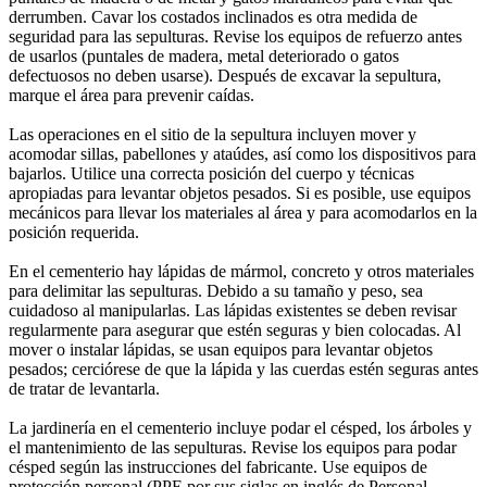
derrumben. Cavar los costados inclinados es otra medida de
seguridad para las sepulturas. Revise los equipos de refuerzo antes
de usarlos (puntales de madera, metal deteriorado o gatos
defectuosos no deben usarse). Después de excavar la sepultura,
marque el área para prevenir caídas.
Las operaciones en el sitio de la sepultura incluyen mover y
acomodar sillas, pabellones y ataúdes, así como los dispositivos para
bajarlos. Utilice una correcta posición del cuerpo y técnicas
apropiadas para levantar objetos pesados. Si es posible, use equipos
mecánicos para llevar los materiales al área y para acomodarlos en la
posición requerida.
En el cementerio hay lápidas de mármol, concreto y otros materiales
para delimitar las sepulturas. Debido a su tamaño y peso, sea
cuidadoso al manipularlas. Las lápidas existentes se deben revisar
regularmente para asegurar que estén seguras y bien colocadas. Al
mover o instalar lápidas, se usan equipos para levantar objetos
pesados; cerciórese de que la lápida y las cuerdas estén seguras antes
de tratar de levantarla.
La jardinería en el cementerio incluye podar el césped, los árboles y
el mantenimiento de las sepulturas. Revise los equipos para podar
césped según las instrucciones del fabricante. Use equipos de
protección personal (PPE por sus siglas en inglés de Personal